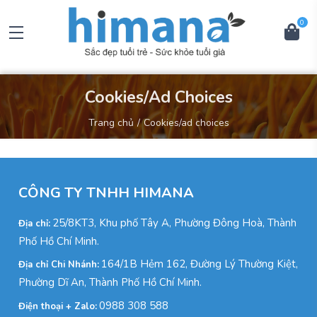
0
Cookies/Ad Choices
trang chủ
cookies/ad choices
CÔNG TY TNHH HIMANA
25/8KT3, Khu phố Tây A, Phường Đông Hoà, Thành
Địa chỉ:
Phố Hồ Chí Minh.
164/1B Hẻm 162, Đường Lý Thường Kiệt,
Địa chỉ Chi Nhánh:
Phường Dĩ An, Thành Phố Hồ Chí Minh.
0988 308 588
Điện thoại + Zalo: