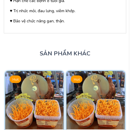
♥ Hạn chế các bệnh ở tuổi già.
♥ Trị nhức mỏi, đau lưng, viêm khớp.
♥ Bảo vệ chức năng gan, thận.
SẢN PHẨM KHÁC
Hot
Hot