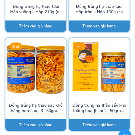
Đông trùng hạ thảo tươi
Đông trùng hạ thảo tươi
Hộp vuông – Hộp 210g (cả
Hộp tròn – Hộp 100g (cả
đế)
đế)
Thêm vào giỏ hàng
Thêm vào giỏ hàng
Hot
Hot
Đông trùng hạ thảo sấy khô
Đông trùng hạ thảo sấy khô
thăng hoa {Loại 3- 50gram}
thăng hoa {Loại 2- 50gram}
((Vỏ hộp giấy mềm)
(Vỏ hộp giấy mềm)
Thêm vào giỏ hàng
Thêm vào giỏ hàng